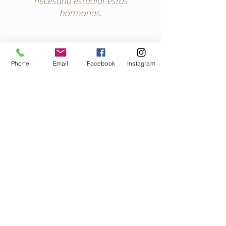
necesario estudiar estas
hormonas.
Phone
Email
Facebook
Instagram
Durante la pubertad
ESTIRON
se da el
PUBERAL
, un
momento importante
de crecimiento que